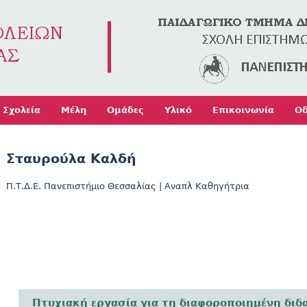
Jump to navigation
Σχολεία
Μέλη
Ομάδες
Υλικό
Επικοινωνία
Οδ
Σταυρούλα Καλδή
Π.Τ.Δ.Ε. Πανεπιστήμιο Θεσσαλίας
|
Αναπλ Καθηγήτρια
Πτυχιακή εργασία για τη διαφοροποιημένη δι