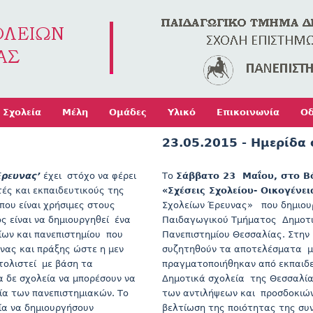
Jump to navigation
Σχολεία
Μέλη
Ομάδες
Υλικό
Επικοινωνία
Οδ
23.05.2015 - Ημερίδα
Έρευνας’
έχει στόχο να φέρει
Το
Σάββατο 23 Μαΐου, στο Β
ές και εκπαιδευτικούς της
«Σχέσεις Σχολείου- Οικογένει
που είναι χρήσιμες στους
Σχολείων Έρευνας» που δημιου
 είναι να δημιουργηθεί ένα
Παιδαγωγικού Τμήματος Δημοτι
ίων και πανεπιστημίου που
Πανεπιστημίου Θεσσαλίας. Στην 
νας και πράξης ώστε η μεν
συζητηθούν τα αποτελέσματα μι
ολιστεί με βάση τα
πραγματοποιήθηκαν από εκπαιδε
 δε σχολεία να μπορέσουν να
Δημοτικά σχολεία της Θεσσαλία
ρία των πανεπιστημιακών. Το
των αντιλήψεων και προσδοκιών
ία να δημιουργήσουν
βελτίωση της ποιότητας της συ