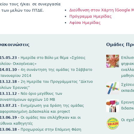
είου τους ή/και σε συνεργασία
Διεύθυνση στον Χάρτη (Google 
η των μελών του ΠΤΔΕ.
Πρόγραμμα Ημερίδας
Αφίσα Ημερίδας
νακοινώσεις
Ομάδες Πρ
-
15.05.23
Hμερίδα στο Βόλο με θέμα «Σχέσεις
Επίλυσ
ολείου- Οικογένειας»
ψηφιακ
-
14.01.10
4η συνάντηση της ομάδας το Σάββατο
εναλλα
 Ιανουαρίου 2014
μαθησι
-
13.12.18
2η Ημερίδα του Προγράμματος "Δίκτυο
Σχέσει
ολείων Έρευνας"
εκπαιδ
-
13.11.12
Νέο όριο μεγέθους των
ισυναπτόμενων αρχείων 10 MB
Ερευνη
-
13.07.21
Ενημέρωση για δράση της ομάδας
διδασκ
ιαφοροποιημένη Διδασκαλία και project
-
13.06.19
Οι ομάδες που επιλέχθηκαν και οι
Οι σχολ
εύθυνοι καθηγητές
-
13.06.18
Προχωρούμε στην Επόμενη Φάση