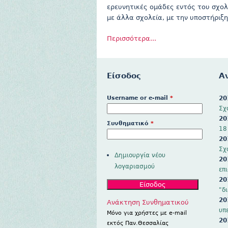
ερευνητικές ομάδες εντός του σχολ
με άλλα σχολεία, με την υποστήριξ
Περισσότερα...
Είσοδος
Α
Username or e-mail
*
20
Σχ
20
Συνθηματικό
*
18
20
Σχ
Δημιουργία νέου
20
λογαριασμού
επ
20
"δ
20
Ανάκτηση Συνθηματικού
υπ
Mόνο για χρήστες με e-mail
20
εκτός Παν.Θεσσαλίας