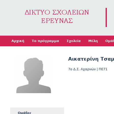
Jump to navigation
Αρχική
Το πρόγραμμα
Σχολεία
Μέλη
Ομά
Αικατερίνη Τσα
7o Δ.Σ. Αχαρνών
|
ΠΕ71
Ομάδες